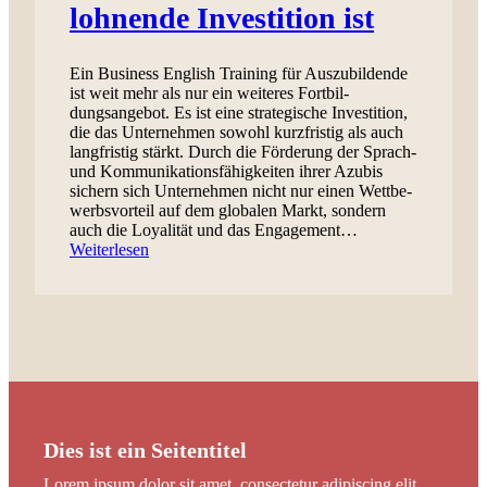
lohnende Investition ist
Ein Busi­ness Eng­lish Train­ing für Auszu­bildende
ist weit mehr als nur ein weit­eres Fort­bil­
dungsange­bot. Es ist eine strate­gis­che Investi­tion,
die das Unternehmen sowohl kurzfristig als auch
langfristig stärkt. Durch die Förderung der Sprach-
und Kom­mu­nika­tions­fähigkeit­en ihrer Azu­bis
sich­ern sich Unternehmen nicht nur einen Wet­tbe­
werb­svorteil auf dem glob­alen Markt, son­dern
auch die Loy­al­ität und das Engage­ment…
Weiterlesen
Dies ist ein Seitentitel
Lorem ipsum dolor sit amet, consectetur adipiscing elit